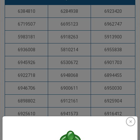
6384810
6284938
6923420
6719507
6695123
6962747
5983181
6918263
5913900
6936008
5810214
6955838
6945926
6530672
6901703
6922718
6948068
6894455
6946706
6900611
6950030
6898802
6912161
6925904
6925610
6941573
6916412
6925400
6935489
6924116
6924620
6949379
5972297