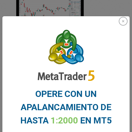
TradingView
Spreads fijos ajustados
Acceda a una gran red social para
comerciantes
OPERE CON UN
Gráficos y análisis avanzados
APALANCAMIENTO DE
Sin comisiones ni cargos ocultos
HASTA
1:2000
EN MT5