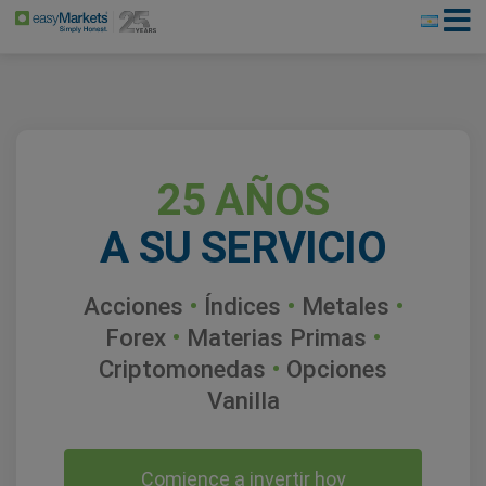
25 AÑOS
A SU SERVICIO
Acciones
•
Índices
•
Metales
•
Forex
•
Materias Primas
•
Criptomonedas
•
Opciones
Vanilla
Comience a invertir hoy