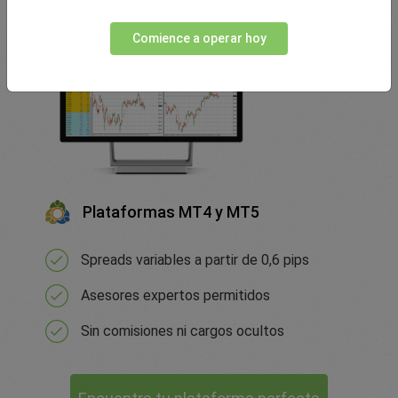
Comience a operar hoy
Plataformas MT4 y MT5
Spreads variables a partir de 0,6 pips
Asesores expertos permitidos
Sin comisiones ni cargos ocultos