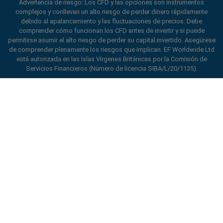
Advertencia de riesgo: Los CFD y las opciones son instrumentos
complejos y conllevan un alto riesgo de perder dinero rápidamente
debido al apalancamiento y las fluctuaciones de precios. Debe
comprender cómo funcionan los CFD antes de invertir y si puede
permitirse asumir el alto riesgo de perder su capital invertido. Asegúrese
de comprender plenamente los riesgos que implican. EF Worldwide Ltd
está autorizada en las Islas Vírgenes Británicas por la Comisión de
Servicios Financieros (Número de licencia SIBA/L/20/1135).
ard_arrow_left
ard_arrow_left
ard_arrow_left
ard_arrow_left
ard_arrow_left
ard_arrow_left
ard_arrow_left
Chatee con nosotros
Chatee con nosotros
Envíenos un mensaje
Llámenos
Chatee con nosotros
Chatee con nosotros
Chatee con nosotros
Hola! Bienvenido a easyMarkets.
Mensajería
call
WhatsApp
1. Escanea el código QR
Simplemente queremos informarle de que
estamos a su disposición para lo que
1. Add the following
easyMarkets
number
necesite. Esperamos que disfrute de su
1. Denos un “Me gusta” o síganos
2. ¡Empiece a chatear!
call
+357 25 828 899
to your contact list +357 99 248 926
estancia con nosotros.
easyMarkets
en Facebook
1. Abra QQ y busque easy forex 易信
Aceptamos solicitudes de WeChat
2. Abra WhatsApp y seleccione el número
Mejore su experiencia de trading con la aplicación
(800128208)
2. Abra Facebook messenger y encuentre
de lunes a viernes de 8:00 a 22:00
GMT +2
Cancelar
Chatear
que acaba de añadir
de easyMarkets
easyMarkets
2. ¡Empiece a chatear!
Solicitar devolución de llamada
3. Empiece a chatear
3. Empiece a chatear
We accept WhatsApp chat requests
We accept Facebook chat requests
Monday-Thursday: 08:00–21:00
GMT +2
Monday-Thursday: 08:00–21:00
GMT +2