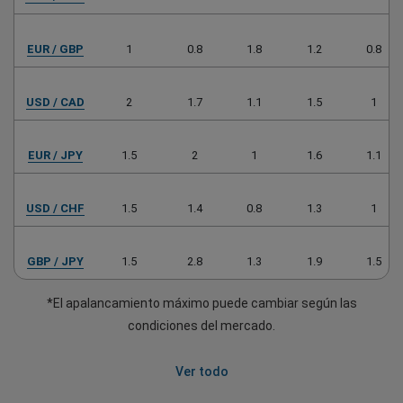
EUR / GBP
1
0.8
1.8
1.2
0.8
USD / CAD
2
1.7
1.1
1.5
1
EUR / JPY
1.5
2
1
1.6
1.1
USD / CHF
1.5
1.4
0.8
1.3
1
GBP / JPY
1.5
2.8
1.3
1.9
1.5
*El apalancamiento máximo puede cambiar según las
condiciones del mercado.
Ver todo