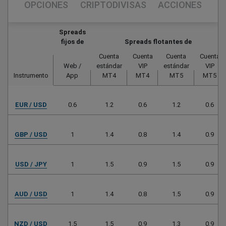
OPCIONES
CRIPTODIVISAS
ACCIONES
Spreads
fijos de
Spreads flotantes de
Cuenta
Cuenta
Cuenta
Cuenta
Web /
estándar
VIP
estándar
VIP
Instrumento
App
MT4
MT4
MT5
MT5
EUR / USD
0.6
1.2
0.6
1.2
0.6
GBP / USD
1
1.4
0.8
1.4
0.9
USD / JPY
1
1.5
0.9
1.5
0.9
AUD / USD
1
1.4
0.8
1.5
0.9
NZD / USD
1.5
1.5
0.9
1.3
0.9