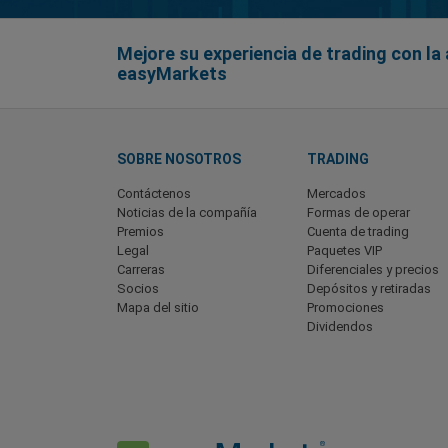
Mejore su experiencia de trading con la 
easyMarkets
SOBRE NOSOTROS
TRADING
Contáctenos
Mercados
Noticias de la compañía
Formas de operar
Premios
Cuenta de trading
Legal
Paquetes VIP
Carreras
Diferenciales y precios
Socios
Depósitos y retiradas
Mapa del sitio
Promociones
Dividendos