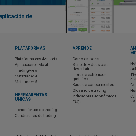
aplicación de
PLATAFORMAS
APRENDE
AN
M
Plataforma easyMarkets
Cómo empezar
No
Aplicaciones Movil
Serie de videos para
descubrir
Grá
TradingView
Libros electrónicos
Ti
Metatrader 4
gratuitos
div
Metatrader 5
Base de conocimientos
Cal
Glosario de trading
Hor
HERRAMIENTAS
Indicadores económicos
Ca
UNICAS
de
FAQs
Herramientas de trading
Condiciones de trading