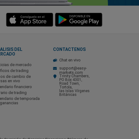
ALISIS DEL
CONTACTENOS
ERCADO
Chat en vivo
ticias de mercado
support@easy-
ficos de trading
markets.com
Trinity Chambers,
pos de cambio de
PO Box 4301,
isas en vivo
Road Town,
endario financiero
Tortola,
las Islas Vírgenes
ario de trading
Británicas
lendario de temporada
 ganancias