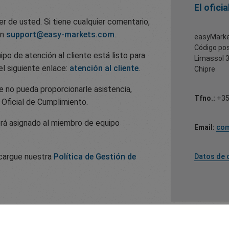
El ofici
r de usted. Si tiene cualquier comentario,
en
support@easy-markets.com
.
easyMark
Código po
uipo de atención al cliente está listo para
Limassol 
el siguiente enlace:
atención al cliente
.
Chipre
te no pueda proporcionarle asistencia,
Tfno.:
+35
 Oficial de Cumplimiento.
erá asignado al miembro de equipo
Email:
com
cargue nuestra
Política de Gestión de
Datos de 