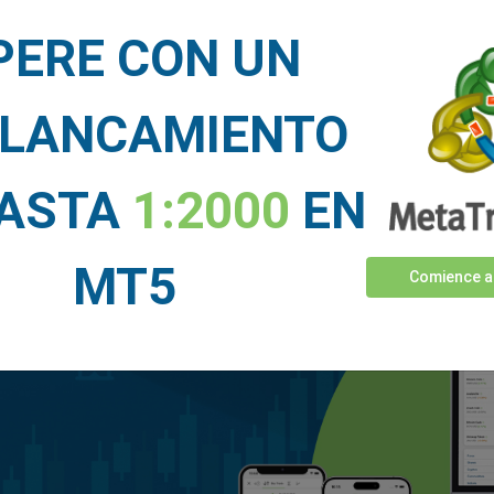
dicen nuestros traders sobre 
PERE CON UN
LANCAMIENTO
HASTA
1:2000
EN
MT5
Comience a