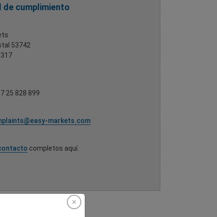
al de cumplimiento
ets
stal 53742
3317
7 25 828 899
plaints@easy-markets.com
contacto
completos aquí.