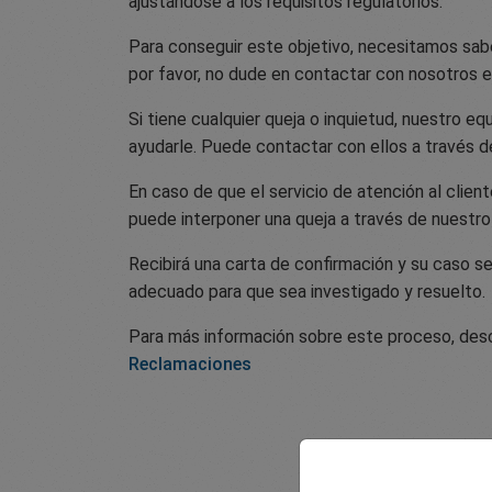
ajustándose a los requisitos regulatorios.
Para conseguir este objetivo, necesitamos sabe
por favor, no dude en contactar con nosotros 
Si tiene cualquier queja o inquietud, nuestro eq
ayudarle. Puede contactar con ellos a través d
En caso de que el servicio de atención al clien
puede interponer una queja a través de nuestro
Recibirá una carta de confirmación y su caso s
adecuado para que sea investigado y resuelto.
Para más información sobre este proceso, des
Reclamaciones