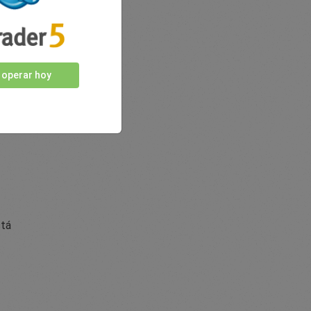
 operar hoy
stá