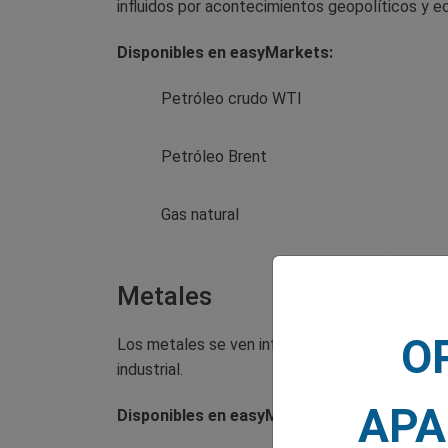
influidos por acontecimientos geopolíticos y 
Disponibles en easyMarkets:
Petróleo crudo WTI
Petróleo Brent
Gas natural
Metales
O
Los metales se ven influidos por la situación 
industrial.
APA
Disponibles en easyMarkets: