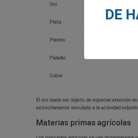
Oro
DE 
Plata
Platino
Paladio
Cobre
El oro suele ser objeto de especial atención e
estrechamente vinculado a la actividad industri
Materias primas agrícolas
Los mercados agrícolas se ven determinados po