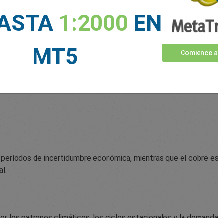
HASTA
1:2000
EN
MT5
Comience a
n períodos de incertidumbre económica, mientras que el cobre e
al.
r los patrones climáticos, los ciclos estacionales y la demanda