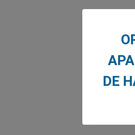
O
NOTI
APA
DE 