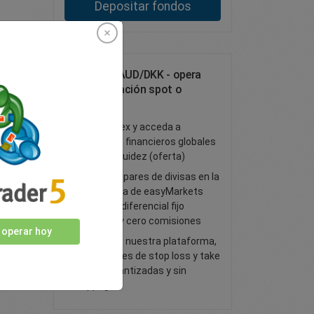
Depositar fondos
Opera con AUD/DKK - opera
como operación spot o
forward FX
Opere forex y acceda a
mercados financieros globales
de gran liquidez (oferta)
Todos los pares de divisas en la
plataforma de easyMarkets
tienen un diferencial fijo
ajustado y cero comisiones
 operar hoy
Opere con nuestra plataforma,
con órdenes de stop loss y take
profit garantizadas y sin
slippage.