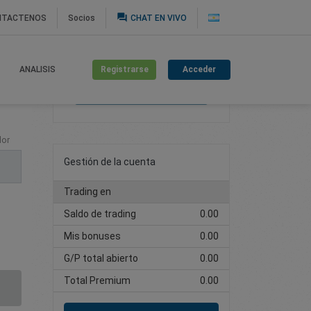
question_answer
NTACTENOS
Socios
CHAT EN VIVO
Registrarse
Acceder
ANALISIS
Cree una cuenta de
trading
lor
Gestión de la cuenta
Trading en
Saldo de trading
0.00
Mis bonuses
0.00
G/P total abierto
0.00
Total Premium
0.00