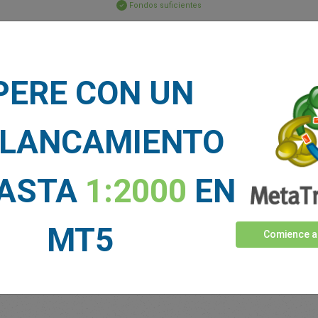
Fondos suficientes
Stop Loss
Take Profit
PERE CON UN
CIAS DE MERCADO
LANCAMIENTO
Ver más >
HASTA
1:2000
EN
MT5
Comience a