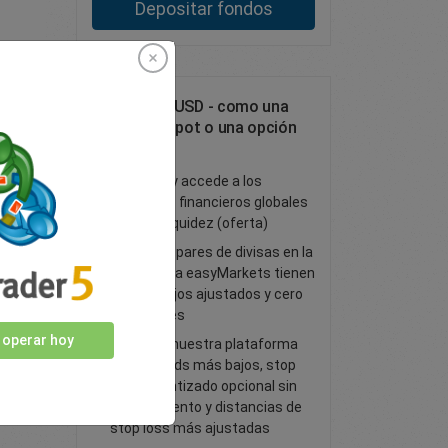
Depositar fondos
Opera AUD/USD - como una
operación spot o una opción
FX Vanilla
Opera FX y accede a los
mercados financieros globales
con alta liquidez (oferta)
Todos los pares de divisas en la
plataforma easyMarkets tienen
spreads fijos ajustados y cero
comisiones
 operar hoy
Opera en nuestra plataforma
con spreads más bajos, stop
loss garantizado opcional sin
deslizamiento y distancias de
stop loss más ajustadas