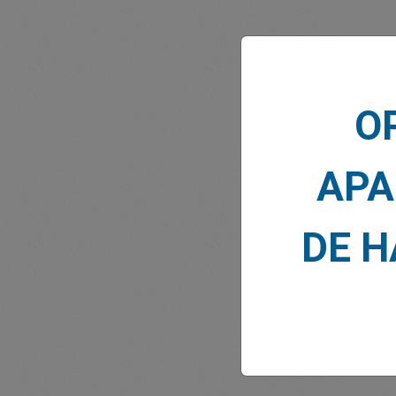
O
NOTI
APA
DE 