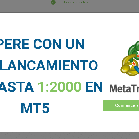
Fondos suficientes
Stop Loss
Take Profit
PERE CON UN
CIAS DE MERCADO
LANCAMIENTO
Ver más >
HASTA
1:2000
EN
MT5
Comience a