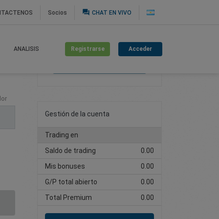
question_answer
NTACTENOS
Socios
CHAT EN VIVO
Registrarse
Acceder
ANALISIS
Cree una cuenta de
trading
lor
Gestión de la cuenta
Trading en
Saldo de trading
0.00
Mis bonuses
0.00
G/P total abierto
0.00
Total Premium
0.00