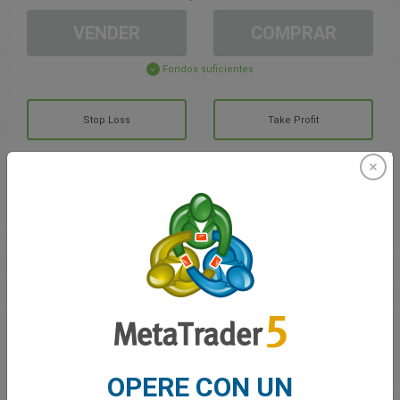
VENDER
COMPRAR
Fondos suficientes
Stop Loss
Take Profit
Cree una cuenta de trading
Gestión de la cuenta
Trading en
Saldo de trading
0.00
Mis bonuses
0.00
OPERE CON UN
G/P total abierto
0.00