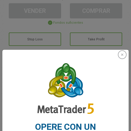
VENDER
COMPRAR
Fondos suficientes
Stop Loss
Take Profit
Cree una cuenta de trading
Gestión de la cuenta
Trading en
Saldo de trading
0.00
Mis bonuses
0.00
OPERE CON UN
G/P total abierto
0.00