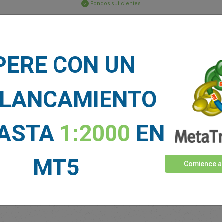
Fondos suficientes
Stop Loss
Take Profit
PERE CON UN
CIAS DE MERCADO
LANCAMIENTO
Ver más >
HASTA
1:2000
EN
MT5
Comience a