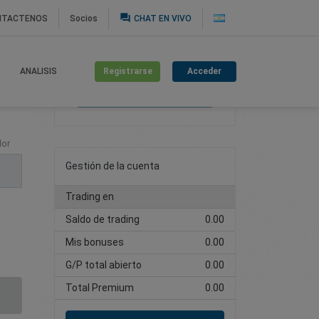
question_answer
NTACTENOS
Socios
CHAT EN VIVO
Registrarse
Acceder
ANALISIS
Cree una cuenta de
trading
lor
Gestión de la cuenta
Trading en
Saldo de trading
0.00
Mis bonuses
0.00
G/P total abierto
0.00
Total Premium
0.00