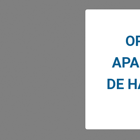
O
NOTI
APA
DE 