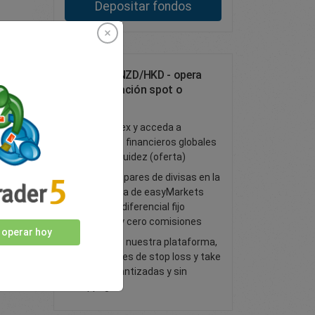
Depositar fondos
Opera con NZD/HKD - opera
como operación spot o
forward FX
Opere forex y acceda a
mercados financieros globales
de gran liquidez (oferta)
Todos los pares de divisas en la
plataforma de easyMarkets
tienen un diferencial fijo
ajustado y cero comisiones
 operar hoy
Opere con nuestra plataforma,
con órdenes de stop loss y take
profit garantizadas y sin
slippage.