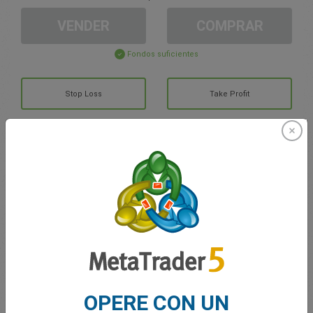
VENDER
COMPRAR
Fondos suficientes
Stop Loss
Take Profit
Cree una cuenta de trading
Gestión de la cuenta
Trading en
Saldo de trading
0.00
Mis bonuses
0.00
OPERE CON UN
G/P total abierto
0.00