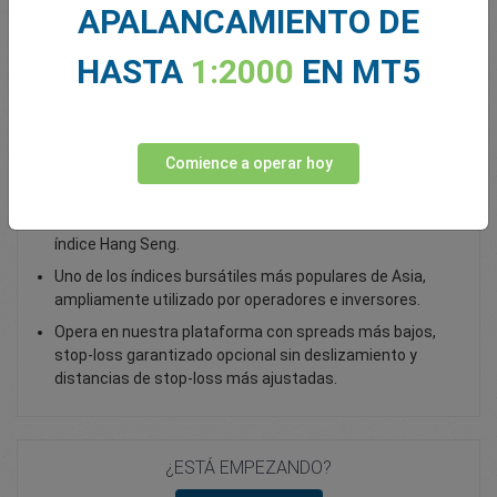
APALANCAMIENTO DE
Total Premium
0.00
HASTA
1:2000
EN MT5
Depositar fondos
Comience a operar hoy
Opera con el índice Hong Kong 50 como CFD
Cartera de 50 empresas asiáticas líderes que rastrea el
índice Hang Seng.
Uno de los índices bursátiles más populares de Asia,
ampliamente utilizado por operadores e inversores.
Opera en nuestra plataforma con spreads más bajos,
stop-loss garantizado opcional sin deslizamiento y
distancias de stop-loss más ajustadas.
¿ESTÁ EMPEZANDO?