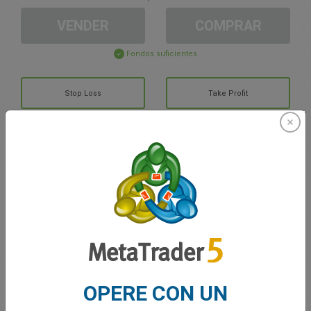
VENDER
COMPRAR
Fondos suficientes
Stop Loss
Take Profit
Cree una cuenta de trading
Gestión de la cuenta
Trading en
Saldo de trading
0.00
OPERE CON UN
Mis bonuses
0.00
G/P total abierto
0.00