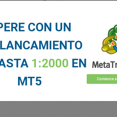
Fondos suficientes
Stop Loss
Take Profit
PERE CON UN
CIAS DE MERCADO
LANCAMIENTO
Ver más >
HASTA
1:2000
EN
MT5
Comience a