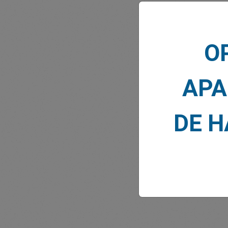
O
NOTI
APA
DE 