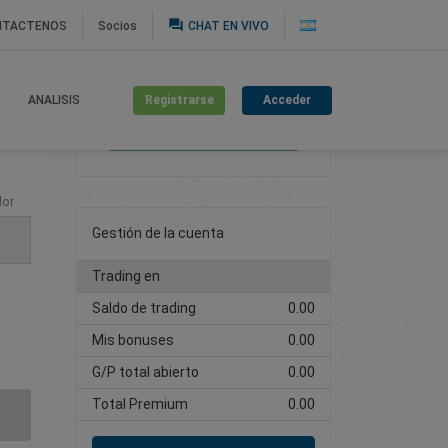
question_answer
NTACTENOS
Socios
CHAT EN VIVO
Registrarse
Acceder
ANALISIS
Cree una cuenta de
trading
lor
Gestión de la cuenta
Trading en
Saldo de trading
0.00
Mis bonuses
0.00
G/P total abierto
0.00
Total Premium
0.00