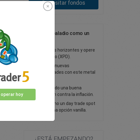
Depositar fondos
Opera con paladio como un
CFD
Amplíe sus horizontes y opere
con paladio (XPD).
Descubra nuevas
oportunidades con este metal
precioso.
Considerado una buena
protección contra la inflación.
 operar hoy
Opera como un day trade spot
o como una opción vanilla.
¿ESTÁ EMPEZANDO?