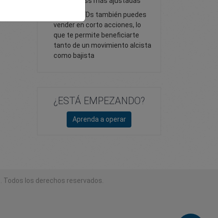
de stop loss más ajustadas
Con los CFDs también puedes
vender en corto acciones, lo
que te permite beneficiarte
tanto de un movimiento alcista
como bajista
¿ESTÁ EMPEZANDO?
Aprenda a operar
. Todos los derechos reservados.