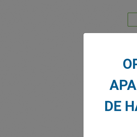
NOTI
O
APA
DE 