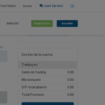
question_answer
NTACTENOS
Socios
CHAT EN VIVO
Registrarse
Acceder
ANALISIS
Cree una cuenta de
trading
lor
Gestión de la cuenta
Trading en
Saldo de trading
0.00
Mis bonuses
0.00
G/P total abierto
0.00
Total Premium
0.00