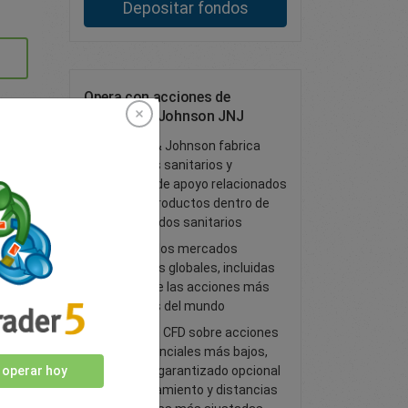
Depositar fondos
Opera con acciones de
Johnson & Johnson JNJ
Johnson & Johnson fabrica
productos sanitarios y
servicios de apoyo relacionados
con sus productos dentro de
los mercados sanitarios
Accede a los mercados
financieros globales, incluidas
algunas de las acciones más
conocidas del mundo
Opera con CFD sobre acciones
con diferenciales más bajos,
stop loss garantizado opcional
 operar hoy
sin deslizamiento y distancias