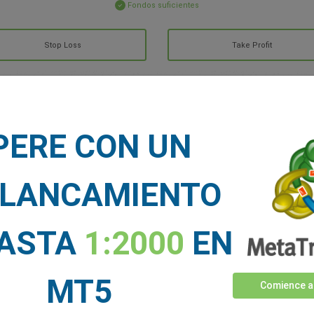
Fondos suficientes
Stop Loss
Take Profit
CIAS DE MERCADO
PERE CON UN
Ver más >
LANCAMIENTO
HASTA
1:2000
EN
MT5
Comience a