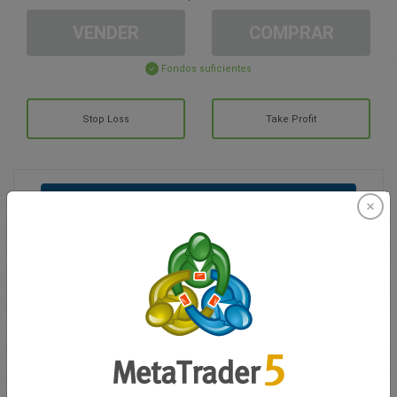
VENDER
COMPRAR
Fondos suficientes
Stop Loss
Take Profit
Cree una cuenta de trading
Gestión de la cuenta
Trading en
Saldo de trading
0.00
Mis bonuses
0.00
G/P total abierto
0.00