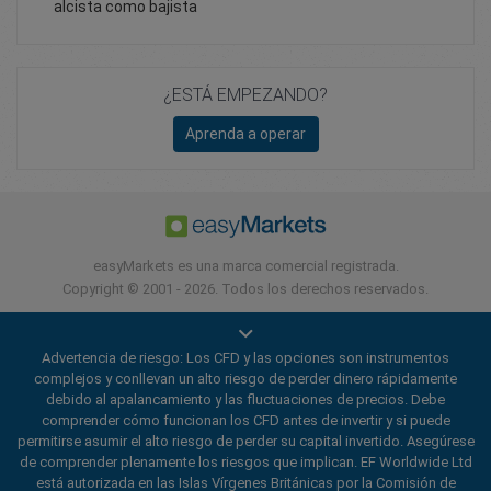
alcista como bajista
¿ESTÁ EMPEZANDO?
Aprenda a operar
easyMarkets es una marca comercial registrada.
Copyright © 2001 - 2026. Todos los derechos reservados.
Advertencia de riesgo: Los CFD y las opciones son instrumentos
complejos y conllevan un alto riesgo de perder dinero rápidamente
debido al apalancamiento y las fluctuaciones de precios. Debe
comprender cómo funcionan los CFD antes de invertir y si puede
permitirse asumir el alto riesgo de perder su capital invertido. Asegúrese
de comprender plenamente los riesgos que implican. EF Worldwide Ltd
está autorizada en las Islas Vírgenes Británicas por la Comisión de