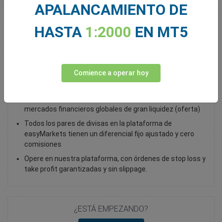
APALANCAMIENTO DE
Total Premium
0.00
HASTA
1:2000
EN MT5
Depositar fondos
Comience a operar hoy
Opera con EUR/PLN - como opción vanilla
Opere con opciones vanilla sobre forex y acceda a
mercados financieros globales de gran liquidez (oferta)
Todos los pares de divisas en la plataforma de
easyMarkets tienen un diferencial fijo ajustado y cero
comisiones
Opere en nuestra plataforma, con órdenes de stop loss y
take profit garantizadas y sin slippage.
¿ESTÁ EMPEZANDO?