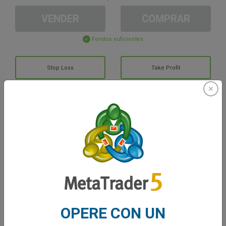
VENDER
COMPRAR
Fondos suficientes
Stop Loss
Take Profit
Cree una cuenta de trading
Gestión de la cuenta
Trading en
Saldo de trading
0.00
OPERE CON UN
Mis bonuses
0.00
G/P total abierto
0.00