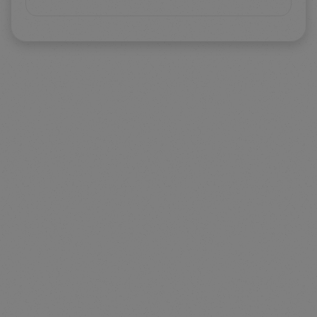
口座開設も簡単で10分程度で終わります。
https://finconnect.co.jp/forex/easymarkets-
account-opening/
https://finconnect.co.jp/forex/easymarkets-
bonus/