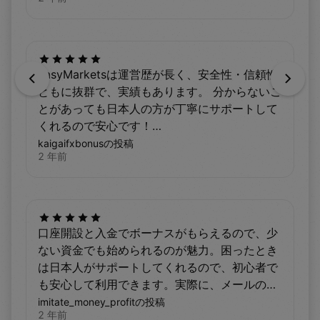
easyMarketsは運営歴が長く、安全性・信頼性
Previous
Next
ともに抜群で、実績もあります。 分からないこ
とがあっても日本人の方が丁寧にサポートして
くれるので安心です！
https://tlg.co.jp/kaigaifx/easymarkets-
kaigaifxbonusの投稿
2 年前
reputation/
https://tlg.co.jp/kaigaifx/easymarkets-
bonus/ 利用者の評判や口コミも良く、ボーナ
スも豪華な総合力が高いFX業者です！
口座開設と入金でボーナスがもらえるので、少
ない資金でも始められるのが魅力。困ったとき
は日本人がサポートしてくれるので、初心者で
も安心して利用できます。実際に、メールの返
信も早く、すぐに解決できました。ボーナスを
imitate_money_profitの投稿
2 年前
もらうだけでも、使う価値があると思います。