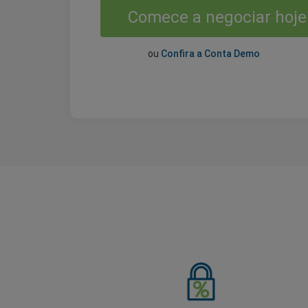
Comece a negociar hoje
ou
Confira a Conta Demo
Spreads Fixos e Baixos
Como parte de nossa Promessa de
Transparência de Preços, nossos spreads