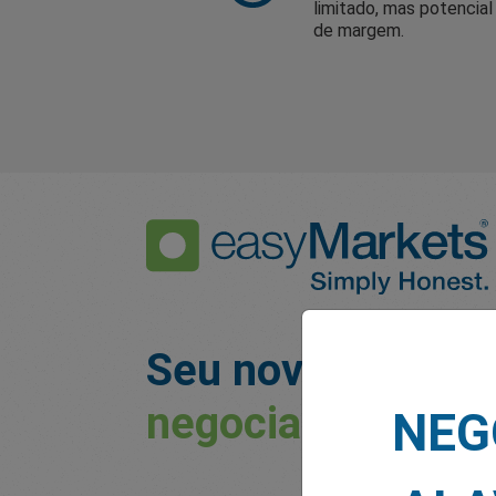
limitado, mas potencial 
de margem.
Seu novo
compan
negociação
NEG