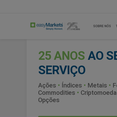
SOBRE NÓS
25 ANOS
AO S
SERVIÇO
Ações
•
Índices
•
Metais
•
F
Commodities
•
Criptomoeda
Opções