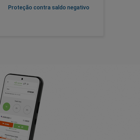
garante que você esteja protegido ao
Proteção contra saldo negativo
negociar.