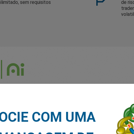
ilimitado, sem requisitos
de ri
trader
volati
heiro de
OCIE COM UMA