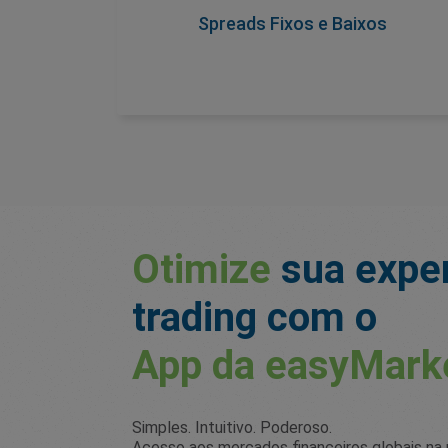
nunca mudam durante o horário de
Spreads Fixos e Baixos
negociação, para que você fique a par dos
custos de antemão.
Otimize
sua exper
trading com o
App
da easyMark
Simples. Intuitivo. Poderoso.
Acesso aos mercados financeiros globais na