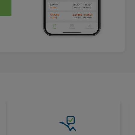
Stop Loss garantido sem
deslizamento
Proteja suas negociações com um