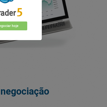
gociar hoje
 negociação