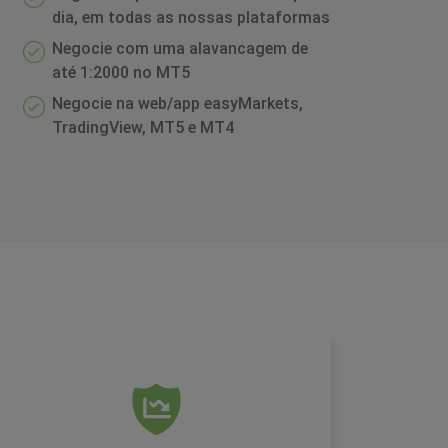
dia, em todas as nossas plataformas
Negocie com uma alavancagem de
até 1:2000 no MT5
Negocie na web/app easyMarkets,
TradingView, MT5 e MT4
Proteção contra saldo negativo
Outra condição oferecida como um recurso
padrão nas contas easyMarkets, isso