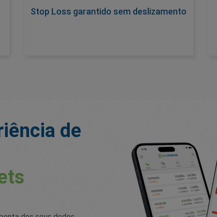
complemento premium que garante a
Stop Loss garantido sem deslizamento
ausência de deslizamento na taxa de stop
loss desejada. Ative com spread mais amplo
para controle total do risco.
iência de
ets
 ponta dos seus dedos.