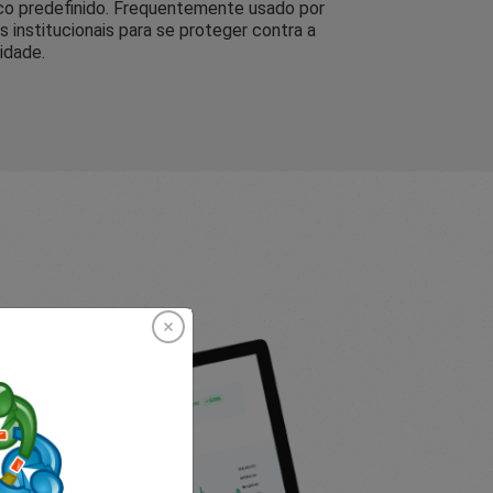
sco predefinido. Frequentemente usado por
s institucionais para se proteger contra a
lidade.