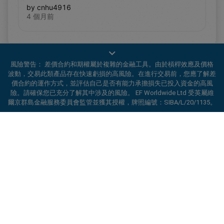
by cnhu4916
4 個月前
風險警告： 差價合約和期權屬於複雜的金融工具。由於槓桿效應及價格
波動，交易此類產品存在快速虧損的高風險。在進行交易前，您應了解差
價合約的運作方式，並評估自己是否有能力承擔損失已投入資金的高風
險。請確保您已充分了解其中涉及的風險。 EF Worldwide Ltd 受英屬維
爾京群島金融服務委員會監管並獲其授權，牌照編號：SIBA/L/20/1135。
ard_arrow_left
ard_arrow_left
ard_arrow_left
ard_arrow_left
ard_arrow_left
ard_arrow_left
ard_arrow_left
與我們在線溝通
與我們在線溝通
請發送訊息給我們
聯絡我們
與我們在線溝通
與我們在線溝通
與我們在線溝通
你好！歡迎造訪易信easyMarkets。如果有
透過 easyMarkets 應用程式提升您的交易體驗
MSN訊息
call
WhatsApp
1. 掃描下面的二維碼
任何疑問，或需要協助，請隨時聯繫我們，希
望你在我們的網站上獲得愉快的體驗。
1. 將以下
easyMarkets
號碼新增至您的聯絡
1、在facebook上按讚或訂閱易信
2. 開始聊天
call
+357 25 828 899
人清單 +357 99 248 926
取消
溝通
easyMarkets
1. 搜尋易信easyMarkets 企業QQ 800 128
微信線上客服時間
2. 開啟WhatsApp，選擇您已新增的號碼
208 並新增好友
2、開啟MSN訊息並找到易信
easyMarkets
週一-週五8:00-22:00
GMT +2
3.開始聊天
2. 開始聊天
3.開始聊天
請求回電