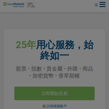
25年
用心服務，始
終如一
股票
•
指數
•
貴金屬
•
外匯
•
商品
•
加密貨幣
•
香草期權
立即開始交易
或
試用模擬帳戶