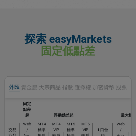
探索 easyMarkets
固定低點差
外匯
貴金屬
大宗商品
指數
選擇權
加密貨幣
股票
固定
點差
起
浮動點差起
最大槓桿
Web
MT4
MT4
MT5
MT5
Web
M
交易
/
標準
VIP
標準
VIP
1 口合
/
商品
App
帳戶
帳戶
帳戶
帳戶
約
App
M