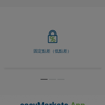
固定點差（低點差）
作為我們的「價格透明承諾」的一部分，我們的點差在交
易時段內不會變動，因此您能預先掌握成本。
固定點差（低點差）