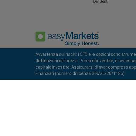
Dividenti
Avvertenza sui rischi: i CFD e le opzioni sono strume
fluttuazioni dei prezzi. Prima di investire, è necess
Politica sulla Privacy
Termimi e Condizioni
capitale investito. Assicurarsi di aver compreso appi
Finanziari (numero di licenza SIBA/L/20/1135).