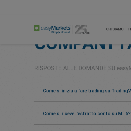
Home
About
Company Faqs
CHI SIAMO
T
COMPANY F
RISPOSTE ALLE DOMANDE SU
easy
Come si inizia a fare trading su Trading
Come si riceve l'estratto conto su MT5?