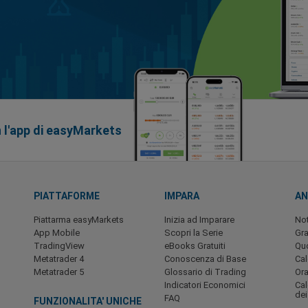
n l'app di easyMarkets
PIATTAFORME
IMPARA
AN
Piattarma easyMarkets
Inizia ad Imparare
Not
App Mobile
Scopri la Serie
Gra
TradingView
eBooks Gratuiti
Quo
Metatrader 4
Conoscenza di Base
Ca
Metatrader 5
Glossario di Trading
Ora
Indicatori Economici
Cal
dei
FAQ
FUNZIONALITA' UNICHE