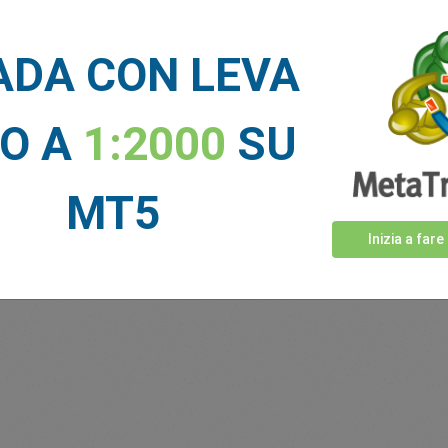
ADA CON LEVA
NO A
1:2000
SU
MT5
Inizia a fare