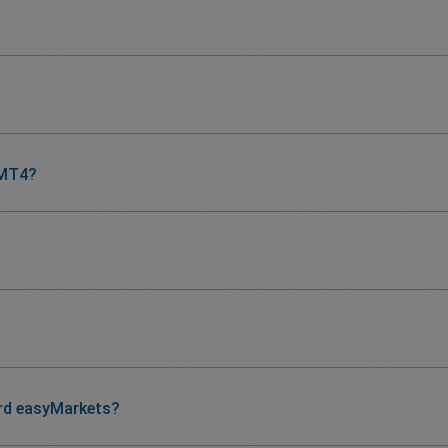
 MT4?
rd easyMarkets?