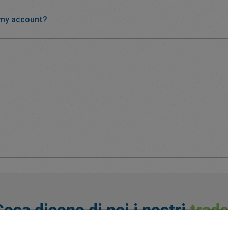
 my account?
Cosa dicono di noi i nostri
trade