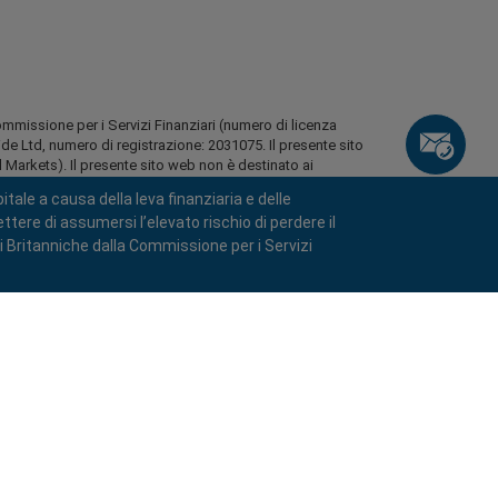
ommissione per i Servizi Finanziari (numero di licenza
Ltd, numero di registrazione: 2031075. Il presente sito
Markets). Il presente sito web non è destinato ai
tale a causa della leva finanziaria e delle
 residenti di alcune regioni, quali gli Stati Uniti
tere di assumersi l’elevato rischio di perdere il
o, l'Afghanistan, la Bielorussia, Cuba, l'Iran, la Libia, il
ni Britanniche dalla Commissione per i Servizi
a, le Seychelles e il Venezuela.
itti riservati.
keyboard_arrow_left
keyboard_arrow_left
keyboard_arrow_left
keyboard_arrow_left
keyboard_arrow_left
keyboard_arrow_left
keyboard_arrow_left
Chatta con noi
Chatta con noi
Inviaci un messaggio
Chiamaci
Chatta con noi
Chatta con noi
Chatta con noi
Ciao! Benvenuto in easyMarkets. Ti voglio
call
Messenger
WhatsApp
1. Scannerizzare il seguente codice QR
solo informare del fatto che siamo qui se
hai qualche domanda o se hai bisogno di
1. Add the following
easyMarkets
number
call
assistenza. Spero la tua visita ti piaccia.
+357 25 828 899
1. Metti mi piace o segui
easyMarkets
su
2. Inizia a chattare!
to your contact list +357 99 248 926
Facebook
1. Apri QQ e trova easy forex 易信
Accettiamo richieste su WeChat
Cancella
Chatta adesso!
2. Apri WhatsApp e seleziona il numero che
(800128208)
2. Apri messenger e trova
easyMarkets
lunedì-venerdì 8:00-22:00
GMT +2