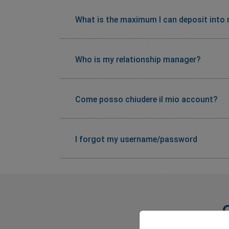
What is the maximum I can deposit into
Who is my relationship manager?
Come posso chiudere il mio account?
I forgot my username/password