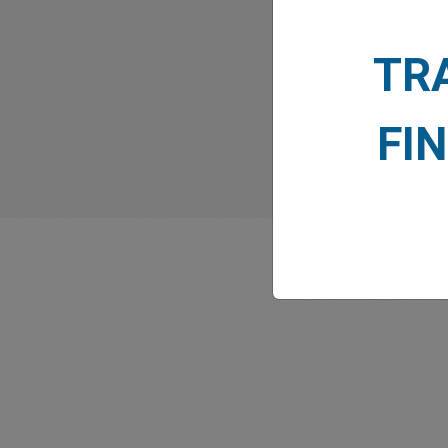
TR
FI