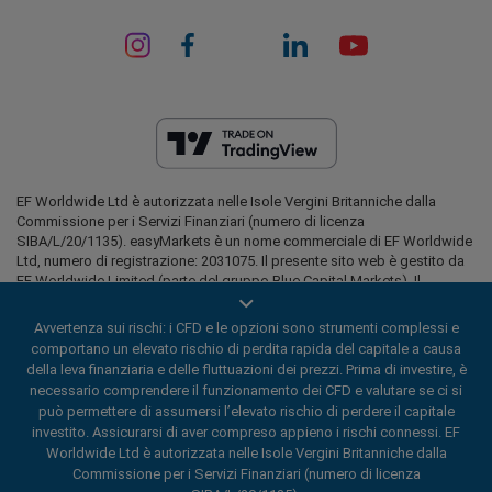
EF Worldwide Ltd è autorizzata nelle Isole Vergini Britanniche dalla
Commissione per i Servizi Finanziari (numero di licenza
SIBA/L/20/1135). easyMarkets è un nome commerciale di EF Worldwide
Ltd, numero di registrazione: 2031075. Il presente sito web è gestito da
EF Worldwide Limited (parte del gruppo Blue Capital Markets). Il
presente sito web non è destinato ai residenti in Giappone e in India.
Avvertenza sui rischi: i CFD e le opzioni sono strumenti complessi e
Aree soggette a restrizioni:
EF Worldwide Ltd non fornisce servizi ai
comportano un elevato rischio di perdita rapida del capitale a causa
residenti di alcune regioni, quali gli Stati Uniti d'America, Israele, la
della leva finanziaria e delle fluttuazioni dei prezzi. Prima di investire, è
Columbia Britannica, il Manitoba, il Québec, l'Ontario, l'Afghanistan, la
necessario comprendere il funzionamento dei CFD e valutare se ci si
Bielorussia, Cuba, l'Iran, la Libia, il Myanmar, il Nicaragua, la Corea del
Nord, Panama, la Federazione Russa, le Seychelles e il Venezuela.
può permettere di assumersi l’elevato rischio di perdere il capitale
investito. Assicurarsi di aver compreso appieno i rischi connessi. EF
easyMarkets è un marchio registrato. Copyright © 2001 - 2026. Tutti i
Worldwide Ltd è autorizzata nelle Isole Vergini Britanniche dalla
diritti riservati.
Commissione per i Servizi Finanziari (numero di licenza