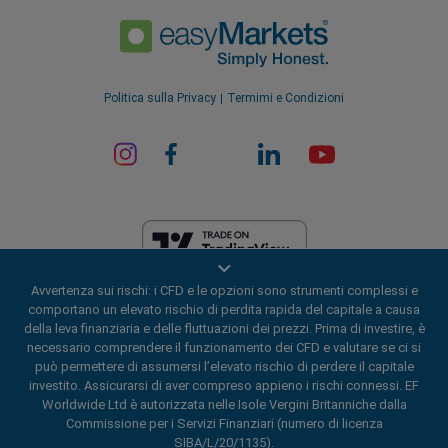
Politica sulla Privacy
Termimi e Condizioni
Avvertenza sui rischi: i CFD e le opzioni sono strumenti complessi e
EF Worldwide Ltd è autorizzata nelle Isole Vergini Britanniche dalla
comportano un elevato rischio di perdita rapida del capitale a causa
Commissione per i Servizi Finanziari (numero di licenza
della leva finanziaria e delle fluttuazioni dei prezzi. Prima di investire, è
SIBA/L/20/1135). easyMarkets è un nome commerciale di EF Worldwide
necessario comprendere il funzionamento dei CFD e valutare se ci si
Ltd, numero di registrazione: 2031075. Il presente sito web è gestito da
può permettere di assumersi l’elevato rischio di perdere il capitale
EF Worldwide Limited (parte del gruppo Blue Capital Markets). Il
investito. Assicurarsi di aver compreso appieno i rischi connessi. EF
presente sito web non è destinato ai residenti in Giappone e in India.
Worldwide Ltd è autorizzata nelle Isole Vergini Britanniche dalla
Aree soggette a restrizioni:
EF Worldwide Ltd non fornisce servizi ai
Commissione per i Servizi Finanziari (numero di licenza
residenti di alcune regioni, quali gli Stati Uniti d'America, Israele, la
SIBA/L/20/1135).