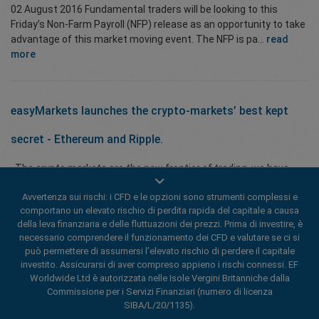
02 August 2016 Fundamental traders will be looking to this
Friday’s Non-Farm Payroll (NFP) release as an opportunity to take
advantage of this market moving event. The NFP is pa...
read
more
easyMarkets launches the crypto-markets’ best kept
secret - Ethereum and Ripple.
The crypto markets are the new frontier of trading, we have
seen unprecedented movement – from astonishing peaks to
Avvertenza sui rischi: i CFD e le opzioni sono strumenti complessi e
abrupt crashes – behaviors and movements no other inst...
read
comportano un elevato rischio di perdita rapida del capitale a causa
more
della leva finanziaria e delle fluttuazioni dei prezzi. Prima di investire, è
necessario comprendere il funzionamento dei CFD e valutare se ci si
può permettere di assumersi l’elevato rischio di perdere il capitale
investito. Assicurarsi di aver compreso appieno i rischi connessi. EF
Trading Competition September Winners Announcement
Worldwide Ltd è autorizzata nelle Isole Vergini Britanniche dalla
Commissione per i Servizi Finanziari (numero di licenza
The First Edition of our Trade Like a Champion Competition has
SIBA/L/20/1135).
concluded! We had some amazing moments, with exciting