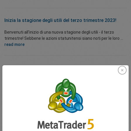
Inizia la stagione degli utili del terzo trimestre 2023!
Benvenuti all'inizio di una nuova stagione degli utili - il terzo
trimestre! Sebbene le azioni statunitensi siano noti per le loro ...
read more
Panoramica a breve termine delle banche centrali
A settembre, la maggior parte delle banche centrali dei paesi
sviluppati ha rinunciato ad aumentare ulteriormente i tassi.
Hanno ...
read more
easyMarkets presenta il campione della traversa del
Bernabéu - Tiro per 1.000.000 di dollari