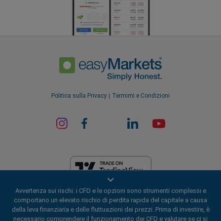
Politica sulla Privacy
Termimi e Condizioni
Avvertenza sui rischi: i CFD e le opzioni sono strumenti complessi e
EF Worldwide Ltd è autorizzata nelle Isole Vergini Britanniche dalla
comportano un elevato rischio di perdita rapida del capitale a causa
Commissione per i Servizi Finanziari (numero di licenza
della leva finanziaria e delle fluttuazioni dei prezzi. Prima di investire, è
SIBA/L/20/1135). easyMarkets è un nome commerciale di EF Worldwide
necessario comprendere il funzionamento dei CFD e valutare se ci si
Ltd, numero di registrazione: 2031075. Il presente sito web è gestito da