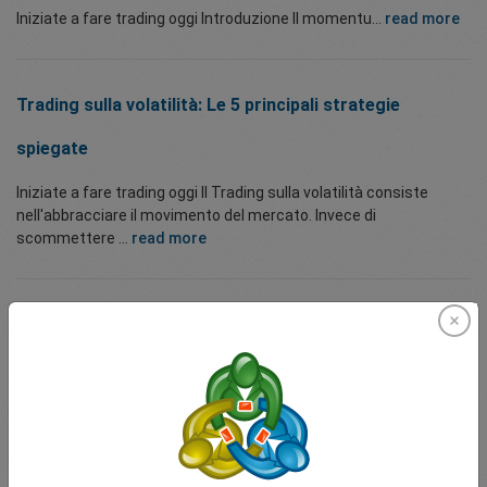
Iniziate a fare trading oggi Introduzione Il momentu...
read more
Trading sulla volatilità: Le 5 principali strategie
spiegate
Iniziate a fare trading oggi Il Trading sulla volatilità consiste
nell'abbracciare il movimento del mercato. Invece di
scommettere ...
read more
Comprensione del Pairs Trading
Iniziate a fare trading oggi " Il Pairs Trading è una potente
strategia neutrale rispetto al mercato che consente ai trader di
trarre profitto da dislocazion...
read more