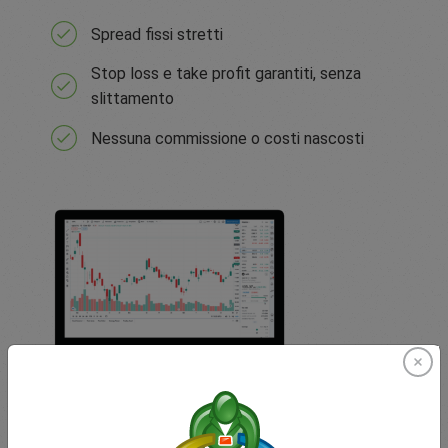
Spread fissi stretti
Stop loss e take profit garantiti, senza
slittamento
Nessuna commissione o costi nascosti
TradingView