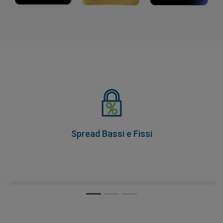
Spread Bassi e Fissi
Come parte della nostra promessa di trasparenza dei
prezzi, i nostri spread non cambiano mai durante le ore
di trading, quindi conosci i tuoi costi in anticipo.
Spread Bassi e Fissi