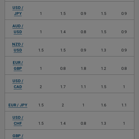
USD /
JPY
1
1.5
0.9
1.5
0.9
AUD /
USD
1
1.4
0.8
1.5
0.9
NZD /
USD
1.5
1.5
0.9
1.3
0.9
EUR /
GBP
1
0.8
1.8
1.2
0.8
USD /
CAD
2
1.7
1.1
1.5
1
EUR / JPY
1.5
2
1
1.6
1.1
USD /
CHF
1.5
1.4
0.8
1.3
1
GBP /