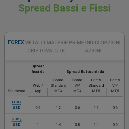
Spread Bassi e Fissi
FOREX
METALLI
MATERIE PRIME
INDICI
OPZIONI
CRIPTOVALUTE
AZIONI
Spread
fissi da
Spread fluttuanti da
Conto
Conto
Conto
Conto
Web /
Standard
VIP
Standard
VIP
Strumento
App
MT4
MT4
MT5
MT5
C
EUR /
USD
0.6
1.2
0.6
1.2
0.6
GBP /
USD
1
1.4
0.8
1.4
0.9