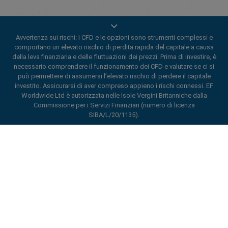
Avvertenza sui rischi: i CFD e le opzioni sono strumenti complessi e
comportano un elevato rischio di perdita rapida del capitale a causa
della leva finanziaria e delle fluttuazioni dei prezzi. Prima di investire, è
necessario comprendere il funzionamento dei CFD e valutare se ci si
può permettere di assumersi l’elevato rischio di perdere il capitale
investito. Assicurarsi di aver compreso appieno i rischi connessi. EF
Worldwide Ltd è autorizzata nelle Isole Vergini Britanniche dalla
Commissione per i Servizi Finanziari (numero di licenza
SIBA/L/20/1135).
ard_arrow_left
ard_arrow_left
ard_arrow_left
ard_arrow_left
ard_arrow_left
ard_arrow_left
ard_arrow_left
Chatta con noi
Chatta con noi
Inviaci un messaggio
Chiamaci
Chatta con noi
Chatta con noi
Chatta con noi
Ciao! Benvenuto in easyMarkets. Ti voglio
Messenger
call
WhatsApp
1. Scannerizzare il seguente codice QR
solo informare del fatto che siamo qui se
hai qualche domanda o se hai bisogno di
1. Add the following
easyMarkets
number
assistenza. Spero la tua visita ti piaccia.
1. Metti mi piace o segui
easyMarkets
su
2. Inizia a chattare!
call
+357 25 828 899
to your contact list +357 99 248 926
Facebook
1. Apri QQ e trova easy forex 易信
Migliora la tua esperienza di trading con l'app di
Accettiamo richieste su WeChat
Cancella
Chatta adesso!
2. Apri WhatsApp e seleziona il numero che
easyMarkets
(800128208)
2. Apri messenger e trova
easyMarkets
lunedì-venerdì 8:00-22:00
GMT +2
hai appena aggiunto