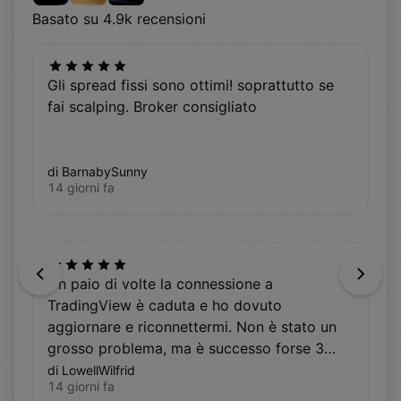
Basato su 4.9k recensioni
Gli spread fissi sono ottimi! soprattutto se
fai scalping. Broker consigliato
di BarnabySunny
14 giorni fa
Previous
Next
Un paio di volte la connessione a
TradingView è caduta e ho dovuto
aggiornare e riconnettermi. Non è stato un
grosso problema, ma è successo forse 3
volte in 2 mesi. Per il resto l’integrazione è
di LowellWilfrid
14 giorni fa
stata utile.